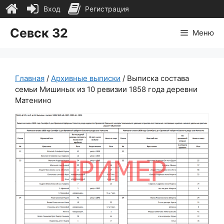
Вход
Регистрация
Перейти
Севск 32
Меню
к
содержимому
Главная
/
Архивные выписки
/ Выписка состава
семьи Мишиных из 10 ревизии 1858 года деревни
Матенино