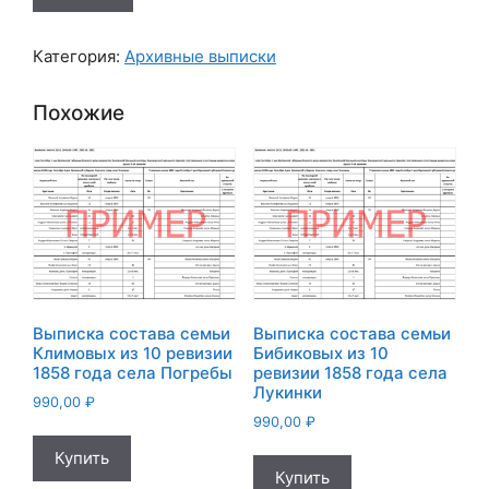
Выписка
состава
Категория:
Архивные выписки
семьи
Мишиных
Похожие
из
10
ревизии
1858
года
деревни
Матенино
Выписка состава семьи
Выписка состава семьи
Климовых из 10 ревизии
Бибиковых из 10
1858 года села Погребы
ревизии 1858 года села
Лукинки
990,00
₽
990,00
₽
Купить
Купить