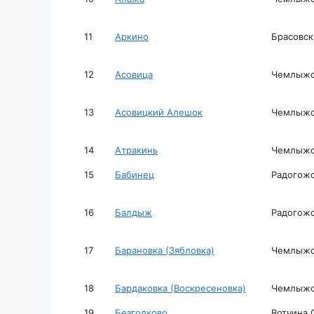
11
Аркино
Брасовск
12
Асовица
Чемлыжск
13
Асовицкий Алешок
Чемлыжск
14
Атракинь
Чемлыжск
15
Бабинец
Радогожс
16
Балдыж
Радогожс
17
Барановка (Зябловка)
Чемлыжск
18
Бардаковка (Воскресеновка)
Чемлыжск
19
Безгодково
Вотчина 