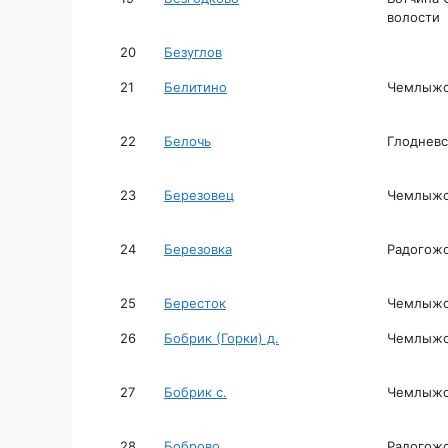
волости
20
Безуглов
21
Белитино
Чемлыжск
22
Белочь
Глодневс
23
Березовец
Чемлыжск
24
Березовка
Радогожс
25
Бересток
Чемлыжск
26
Бобрик (Горки) д.
Чемлыжск
27
Бобрик с.
Чемлыжск
28
Боброво
Радогожс