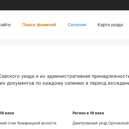
сайте
Поиск фамилий
Селения
Карта уезда
евского уезда и их административная принадлежность в
их документов по каждому селению в период вхождени
 18 веке
Регион в 19 веке
 18 веке
Регион в 19 веке
кий стан Комарицкой волости
Дмитровский уезд Орловской