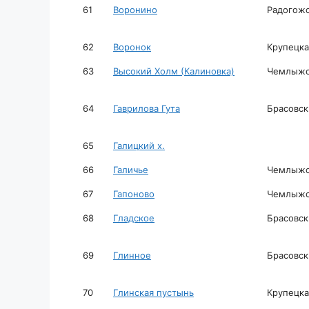
61
Воронино
Радогожс
62
Воронок
Крупецка
63
Высокий Холм (Калиновка)
Чемлыжск
64
Гаврилова Гута
Брасовск
65
Галицкий х.
66
Галичье
Чемлыжск
67
Гапоново
Чемлыжск
68
Гладское
Брасовск
69
Глинное
Брасовск
70
Глинская пустынь
Крупецка