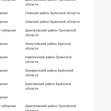
области
ернии
Севский район Брянской области
ернии
Севский район Брянской области
 губернии
Дмитровский район Орловской
области
ернии
Хомутовский район Курской
области
ернии
Навлинский район Брянской
области
ернии
Комаричский район Брянской
области
ернии
Брасовский район Брянской
области
ернии
 губернии
Дмитровский район Орловской
области