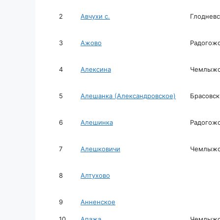
2
Авчухи с.
Глодневс
3
Ажово
Радогожс
4
Алексина
Чемлыжск
5
Алешанка (Александровское)
Брасовск
6
Алешинка
Радогожс
7
Алешковичи
Чемлыжск
8
Алтухово
9
Анненское
10
Апажа
Чемлыжск