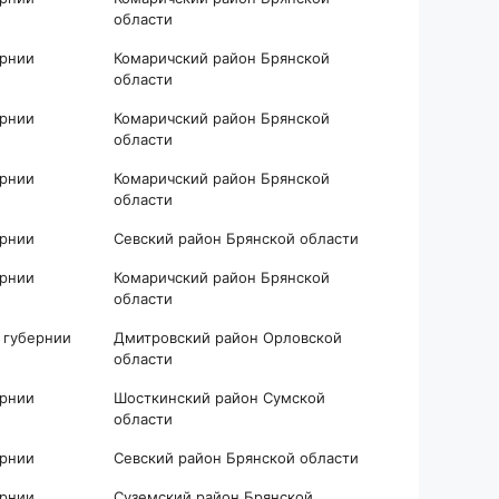
области
ернии
Комаричский район Брянской
области
ернии
Комаричский район Брянской
области
ернии
Комаричский район Брянской
области
ернии
Севский район Брянской области
ернии
Комаричский район Брянской
области
 губернии
Дмитровский район Орловской
области
ернии
Шосткинский район Сумской
области
ернии
Севский район Брянской области
ернии
Суземский район Брянской