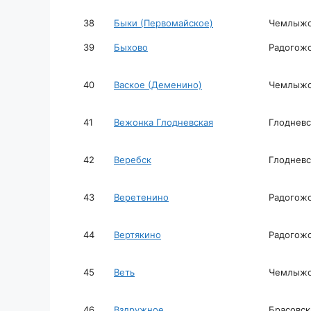
38
Быки (Первомайское)
Чемлыжск
39
Быхово
Радогожс
40
Ваское (Деменино)
Чемлыжск
41
Вежонка Глодневская
Глодневс
42
Веребск
Глодневс
43
Веретенино
Радогожс
44
Вертякино
Радогожс
45
Веть
Чемлыжск
46
Вздружное
Брасовск