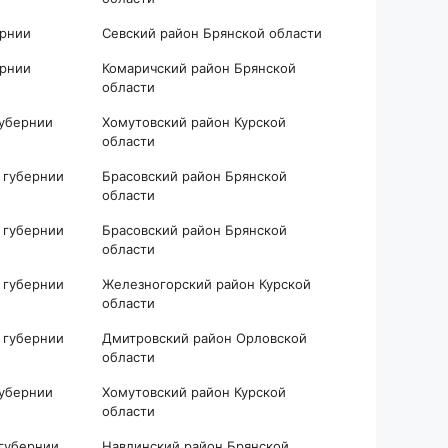
ернии
Севский район Брянской области
ернии
Комаричский район Брянской
области
губернии
Хомутовский район Курской
области
 губернии
Брасовский район Брянской
области
 губернии
Брасовский район Брянской
области
 губернии
Железногорский район Курской
области
 губернии
Дмитровский район Орловской
области
губернии
Хомутовский район Курской
области
 губернии
Навлинский район Брянской