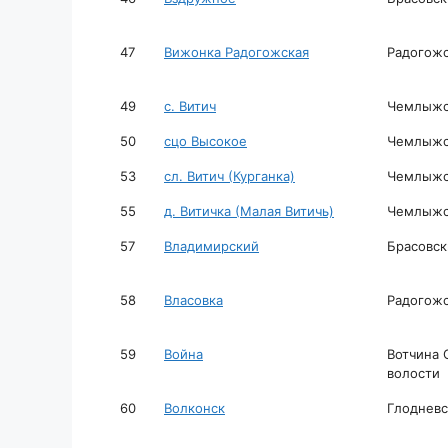
47
Вижонка Радогожская
Радогожс
49
с. Витич
Чемлыжск
50
сцо Высокое
Чемлыжск
53
сл. Витич (Курганка)
Чемлыжск
55
д. Витичка (Малая Витичь)
Чемлыжск
57
Владимирский
Брасовск
58
Власовка
Радогожс
59
Война
Вотчина 
волости
60
Волконск
Глодневс