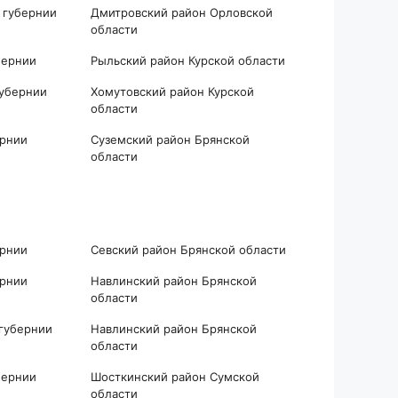
 губернии
Дмитровский район Орловской
области
бернии
Рыльский район Курской области
губернии
Хомутовский район Курской
области
ернии
Суземский район Брянской
области
ернии
Севский район Брянской области
ернии
Навлинский район Брянской
области
 губернии
Навлинский район Брянской
области
бернии
Шосткинский район Сумской
области