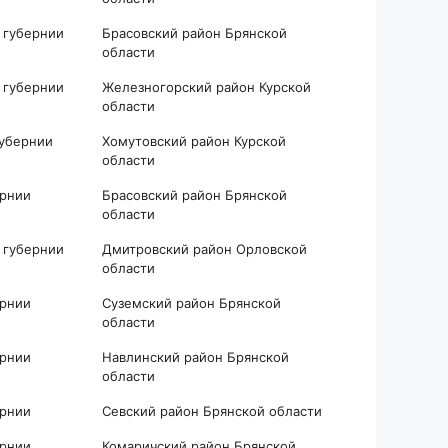
 губернии
Брасовский район Брянской
области
 губернии
Железногорский район Курской
области
губернии
Хомутовский район Курской
области
ернии
Брасовский район Брянской
области
 губернии
Дмитровский район Орловской
области
ернии
Суземский район Брянской
области
ернии
Навлинский район Брянской
области
ернии
Севский район Брянской области
ернии
Комаричский район Брянской