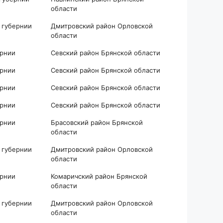
области
 губернии
Дмитровский район Орловской
области
ернии
Севский район Брянской области
ернии
Севский район Брянской области
ернии
Севский район Брянской области
ернии
Севский район Брянской области
ернии
Брасовский район Брянской
области
 губернии
Дмитровский район Орловской
области
ернии
Комаричский район Брянской
области
 губернии
Дмитровский район Орловской
области