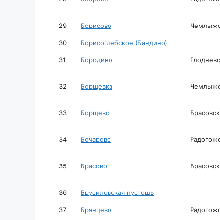
29
Борисово
Чемлыжск
30
Борисоглебское (Бандино)
31
Бородино
Глодневс
32
Борщевка
Чемлыжск
33
Борщево
Брасовск
34
Бочарово
Радогожс
35
Брасово
Брасовск
36
Брусиловская пустошь
37
Брянцево
Радогожс