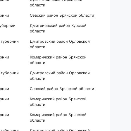
области
ернии
Севский район Брянской области
губернии
Дмитриевский район Курской
области
 губернии
Дмитровский район Орловской
области
ернии
Комаричский район Брянской
области
 губернии
Дмитровский район Орловской
области
ернии
Севский район Брянской области
ернии
Комаричский район Брянской
области
ернии
Комаричский район Брянской
области
 губернии
Дмитровский район Орловской