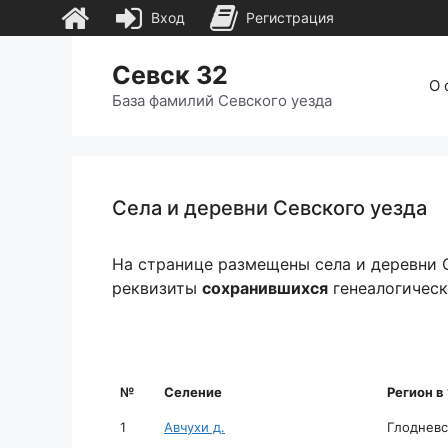
Вход
Регистрация
Перейти
Севск 32
к
О 
содержимому
База фамилий Севского уезда
Села и деревни Севского уезда
На странице размещены села и деревни С
реквизиты
сохранившихся
генеалогическ
№
Селение
Регион в
№
Селение
Регион в
1
Авчухи д.
Глодневс