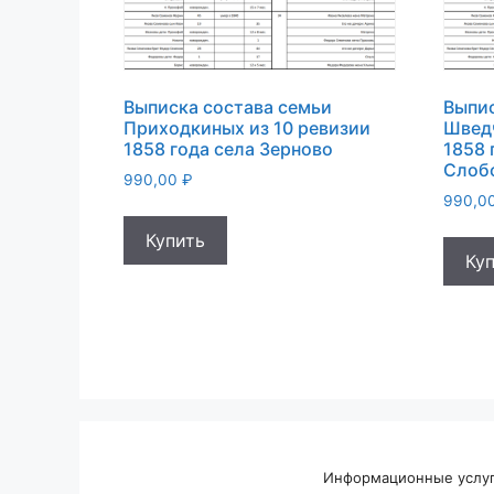
Выписка состава семьи
Выпис
Приходкиных из 10 ревизии
Шведч
1858 года села Зерново
1858 
Слоб
990,00
₽
990,0
Купить
Ку
Информационные услуги