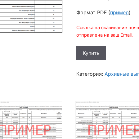
Формат PDF (
пример
)
Ссылка на скачивание появ
отправлена на ваш Email.
Количество
Купить
товара
Выписка
состава
Категория:
Архивные вы
семьи
Климовых
из
10
ревизии
1858
года
села
Чемлыж