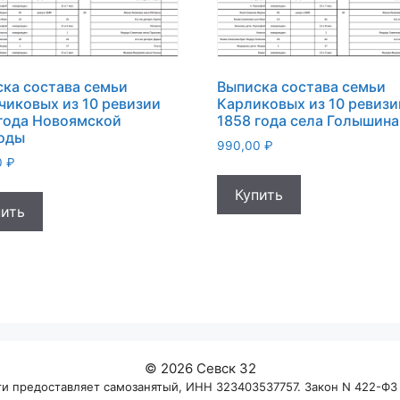
ка состава семьи
Выписка состава семьи
иковых из 10 ревизии
Карликовых из 10 ревизи
года Новоямской
1858 года села Голышина
оды
990,00
₽
0
₽
Купить
пить
© 2026 Севск 32
 предоставляет самозанятый, ИНН 323403537757. Закон N 422-ФЗ о