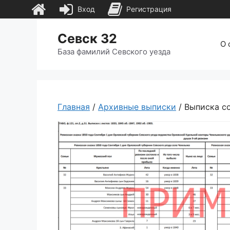
Вход
Регистрация
Перейти
Севск 32
к
О 
содержимому
База фамилий Севского уезда
Главная
/
Архивные выписки
/ Выписка с