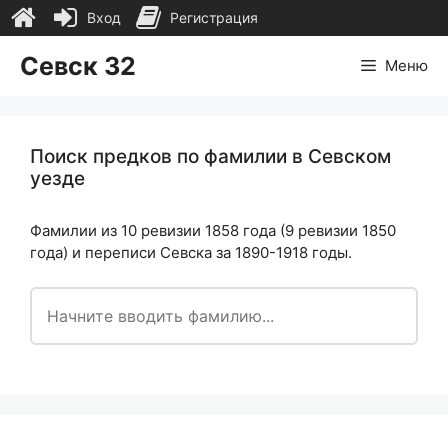
Вход
Регистрация
Перейти
Севск 32
Меню
к
содержимому
Поиск предков по фамилии в Севском
уезде
Фамилии из 10 ревизии 1858 года (9 ревизии 1850
года) и переписи Севска за 1890-1918 годы.