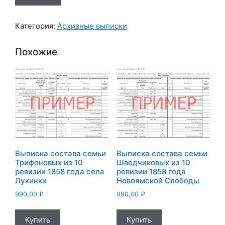
Выписка
состава
Категория:
Архивные выписки
семьи
Германовых
Похожие
из
10
ревизии
1858
года
села
Зерново
Выписка состава семьи
Выписка состава семьи
Трифоновых из 10
Шведчиковых из 10
ревизии 1858 года села
ревизии 1858 года
Лукинки
Новоямской Слободы
990,00
₽
990,00
₽
Купить
Купить