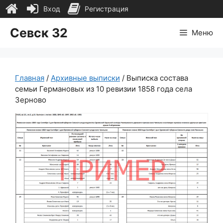
Вход
Регистрация
Перейти
Севск 32
Меню
к
содержимому
Главная
/
Архивные выписки
/ Выписка состава
семьи Германовых из 10 ревизии 1858 года села
Зерново