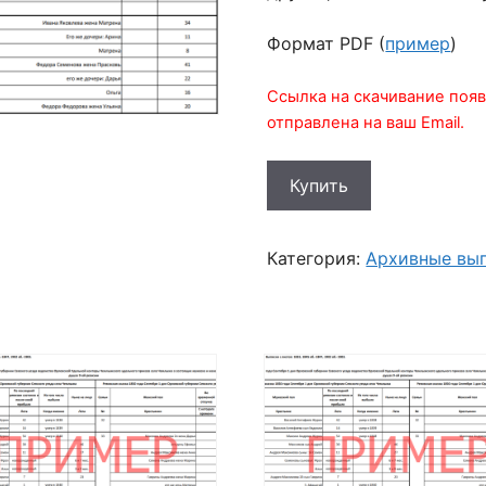
Формат PDF (
пример
)
Ссылка на скачивание появ
отправлена на ваш Email.
Количество
Купить
товара
Выписка
состава
Категория:
Архивные вы
семьи
Кузиных
из
10
ревизии
1858
года
села
Радогощь