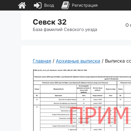
Вход
Регистрация
Перейти
Севск 32
к
О 
содержимому
База фамилий Севского уезда
Главная
/
Архивные выписки
/ Выписка со