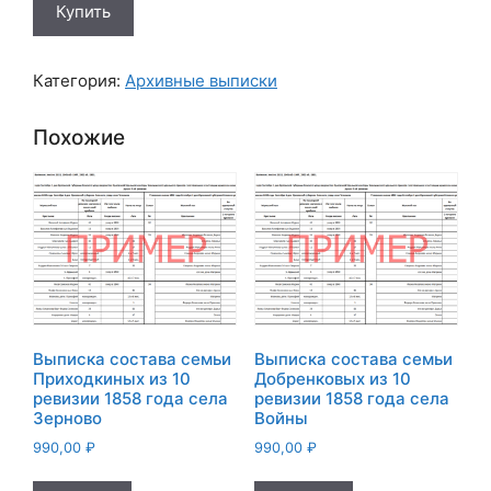
Купить
товара
Выписка
состава
Категория:
Архивные выписки
семьи
Петраковых
Похожие
из
10
ревизии
1858
года
деревни
Щепетлевой
Выписка состава семьи
Выписка состава семьи
Приходкиных из 10
Добренковых из 10
ревизии 1858 года села
ревизии 1858 года села
Зерново
Войны
990,00
₽
990,00
₽