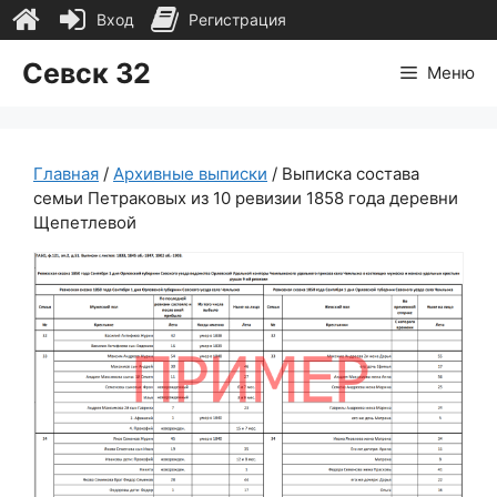
Вход
Регистрация
Перейти
Севск 32
Меню
к
содержимому
Главная
/
Архивные выписки
/ Выписка состава
семьи Петраковых из 10 ревизии 1858 года деревни
Щепетлевой