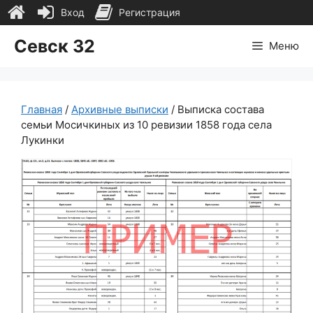
Вход
Регистрация
Перейти
Севск 32
Меню
к
содержимому
Главная
/
Архивные выписки
/ Выписка состава
семьи Мосичкиных из 10 ревизии 1858 года села
Лукинки