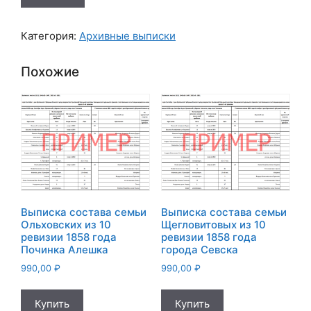
Выписка
состава
Категория:
Архивные выписки
семьи
Мосичкиных
Похожие
из
10
ревизии
1858
года
села
Лукинки
Выписка состава семьи
Выписка состава семьи
Ольховских из 10
Щегловитовых из 10
ревизии 1858 года
ревизии 1858 года
Починка Алешка
города Севска
990,00
₽
990,00
₽
Купить
Купить