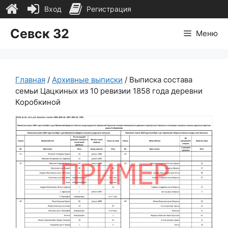
Вход
Регистрация
Перейти
Севск 32
Меню
к
содержимому
Главная
/
Архивные выписки
/ Выписка состава
семьи Цацкиных из 10 ревизии 1858 года деревни
Коробкиной