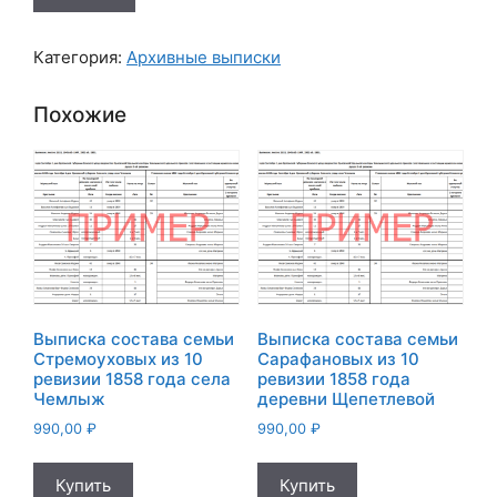
Выписка
состава
Категория:
Архивные выписки
семьи
Цацкиных
Похожие
из
10
ревизии
1858
года
деревни
Коробкиной
Выписка состава семьи
Выписка состава семьи
Стремоуховых из 10
Сарафановых из 10
ревизии 1858 года села
ревизии 1858 года
Чемлыж
деревни Щепетлевой
990,00
₽
990,00
₽
Купить
Купить