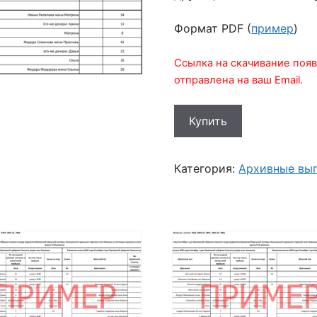
Формат PDF (
пример
)
Ссылка на скачивание появ
отправлена на ваш Email.
Количество
Купить
товара
Выписка
состава
Категория:
Архивные вы
семьи
Чугуновых
из
10
ревизии
1858
года
деревни
Петриловой