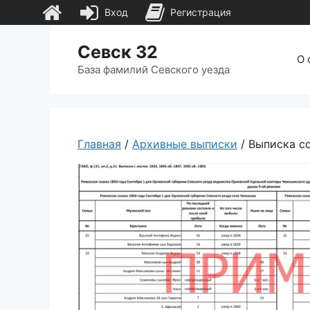
Вход
Регистрация
Перейти
Севск 32
к
О 
содержимому
База фамилий Севского уезда
Главная
/
Архивные выписки
/ Выписка с