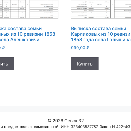
ка состава семьи
Выписка состава семьи
ных из 10 ревизии 1858
Карликовых из 10 ревизи
села Алешковичи
1858 года села Голышина
0
₽
990,00
₽
пить
Купить
© 2026 Севск 32
 предоставляет самозанятый, ИНН 323403537757. Закон N 422-ФЗ о